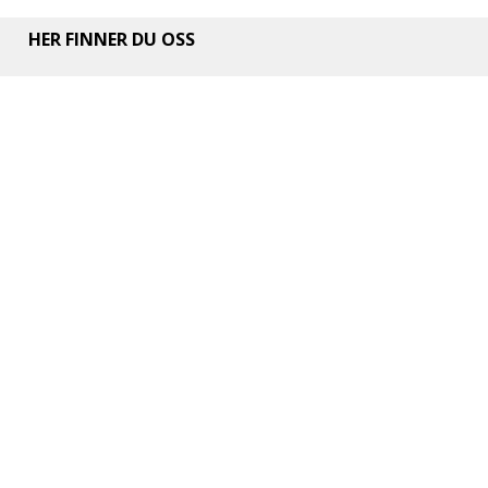
HER FINNER DU OSS
Adresse:
Ishockeyveien 1, 4021 Stavanger |
Generelle